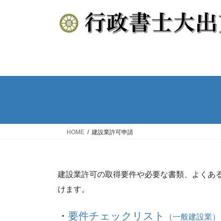
コ
ナ
ン
ビ
テ
ゲ
ン
ー
ツ
シ
へ
ョ
ス
ン
キ
に
ッ
移
プ
動
HOME
建設業許可申請
建設業許可の取得要件や必要な書類、よくあ
けます。
・
要件チェックリスト
（一般建設業）