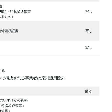
合
告知額・領収済通知書
写し
あるもの）
険料領収証書
写し
写し
なる
で構成される事業者は原則適用除外
備考
記のいずれかの資料
「領収済通知書」
通知書」