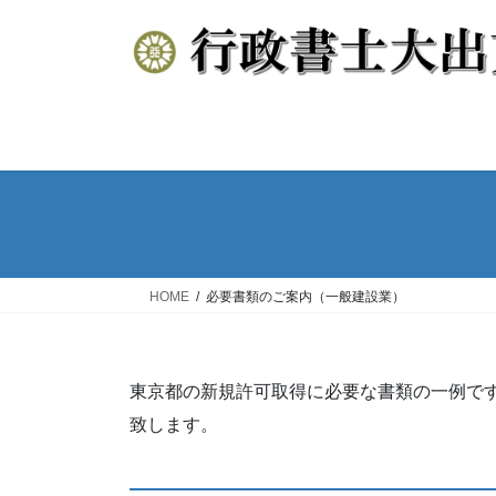
コ
ナ
ン
ビ
テ
ゲ
ン
ー
ツ
シ
へ
ョ
ス
ン
キ
に
ッ
移
プ
動
HOME
必要書類のご案内（一般建設業）
東京都の新規許可取得に必要な書類の一例で
致します。