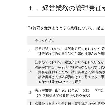
１． 経営業務の管理責任
(1) 許可を受けようとする業種について、過
チェック項目
証明期間において、建設業許可を有していた場
1
・建設業許可通知書又は受付印の押印された建
証明期間において、建設業許可を有していなか
建設業に関し５年以上の経営経験を証明する資
2
・経営を証明するため、請求書等と入金確認資
・請求書等と入金確認資料は１ヶ月１セット用
・５年の経験は60セットを用意
確定申告書（第１表、第２表）（控） ５年分
3
（※ 所轄税務署の受付印のあるもの）
4
保険証（氏名・生年月日・事業所名の分かる有