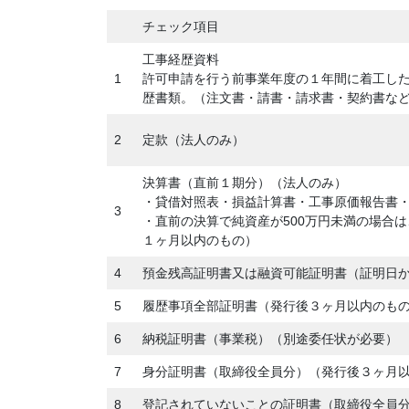
チェック項目
工事経歴資料
1
許可申請を行う前事業年度の１年間に着工し
歴書類。（注文書・請書・請求書・契約書な
2
定款（法人のみ）
決算書（直前１期分）（法人のみ）
・貸借対照表・損益計算書・工事原価報告書
3
・直前の決算で純資産が500万円未満の場合
１ヶ月以内のもの）
4
預金残高証明書又は融資可能証明書（証明日
5
履歴事項全部証明書（発行後３ヶ月以内のも
6
納税証明書（事業税）（別途委任状が必要）
7
身分証明書（取締役全員分）（発行後３ヶ月
8
登記されていないことの証明書（取締役全員