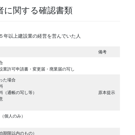
者に関する確認書類
去５年以上建設業の経営を営んでいた人
備考
合
設業許可申請書・変更届・廃業届の写し
った場合
料
料（通帳の写し等）
原本提示
意
 （個人のみ）
効期限以内のもの）