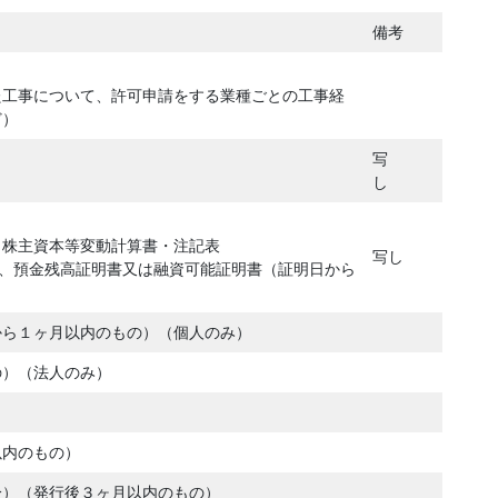
備考
た工事について、許可申請をする業種ごとの工事経
ど）
写
し
・株主資本等変動計算書・注記表
写し
は、預金残高証明書又は融資可能証明書（証明日から
から１ヶ月以内のもの）（個人のみ）
の）（法人のみ）
以内のもの）
分）（発行後３ヶ月以内のもの）